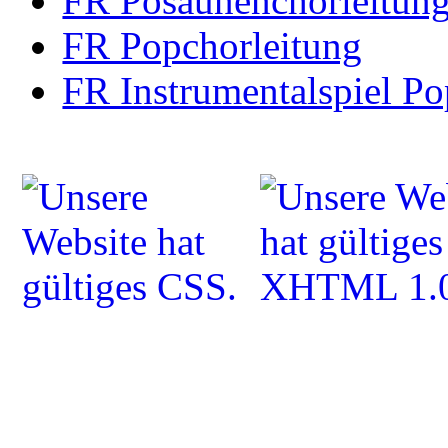
FR Posaunenchorleitun
FR Popchorleitung
FR Instrumentalspiel Po