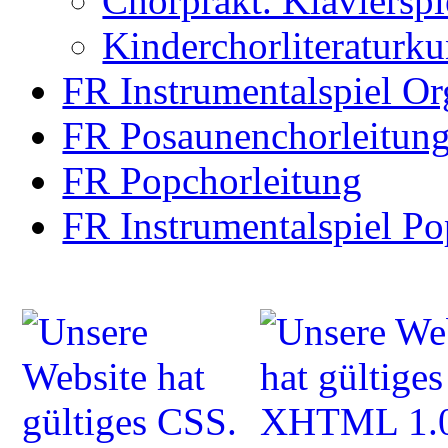
Chorprakt. Klavierspi
Kinderchorliteraturk
FR Instrumentalspiel Or
FR Posaunenchorleitun
FR Popchorleitung
FR Instrumentalspiel Po