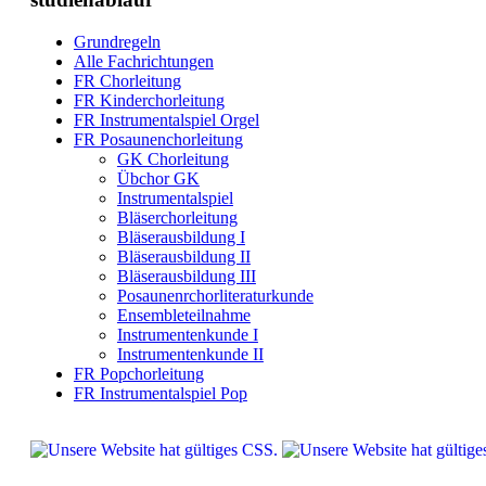
Grundregeln
Alle Fachrichtungen
FR Chorleitung
FR Kinderchorleitung
FR Instrumentalspiel Orgel
FR Posaunenchorleitung
GK Chorleitung
Übchor GK
Instrumentalspiel
Bläserchorleitung
Bläserausbildung I
Bläserausbildung II
Bläserausbildung III
Posaunenrchorliteraturkunde
Ensembleteilnahme
Instrumentenkunde I
Instrumentenkunde II
FR Popchorleitung
FR Instrumentalspiel Pop